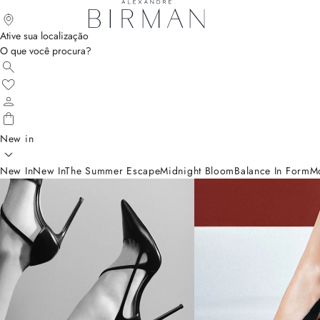
Ative sua localização
O que você procura?
New in
New In
New In
The Summer Escape
Midnight Bloom
Balance In Form
M