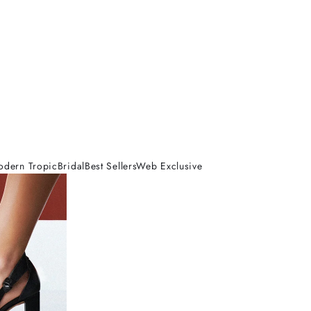
odern Tropic
Bridal
Best Sellers
Web Exclusive