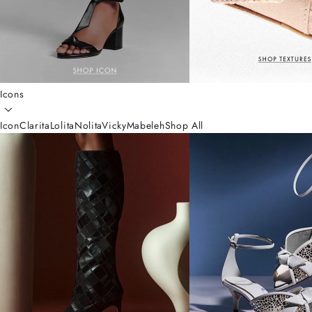
Icons
Icon
Clarita
Lolita
Nolita
Vicky
Mabeleh
Shop All