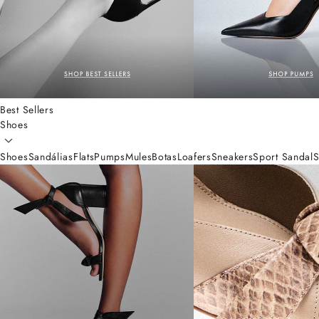
Best Sellers
Shoes
Shoes
Sandálias
Flats
Pumps
Mules
Botas
Loafers
Sneakers
Sport Sandal
S