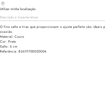
Utilizar minha localização
Descrição e Características
O fino salto e tiras que proporcionam o ajuste perfeito são ideais
ocasião.
Material: Couro
Cor: Preto
Salto: 6 cm
Referência: B3619700020004
cadastre-se para receber as novidades de Alexandre Birman
Inscreva-se hoje e desbloqueie acesso prioritário a novidades e ofe
E-mail cadastrado com sucesso
Voltar
Ajuda e Suporte
Políticas de Privacidade
Central de Atendimento
Termos de Uso