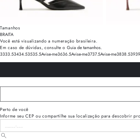
Tamanhos
BRA
ITA
Você está visualizando a numeração
brasileira
.
Em caso de dúvidas, consulte o
Guia de tamanhos
.
33
33.5
34
34.5
35
35.5
Avise-me
36
36.5
Avise-me
37
37.5
Avise-me
38
38.5
39
39
Perto de você
Informe seu CEP ou compartilhe sua localização para descobrir pr