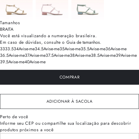
Tamanhos
BRA
ITA
Você está visualizando a numeração
brasileira
.
Em caso de dúvidas, consulte o
Guia de tamanhos
.
33
33.5
34
Avise-me
34.5
Avise-me
35
Avise-me
35.5
Avise-me
36
Avise-me
36.5
Avise-me
37
Avise-me
37.5
Avise-me
38
Avise-me
38.5
Avise-me
39
Avise-me
39.5
Avise-me
40
Avise-me
COMPRAR
ADICIONAR À SACOLA
Perto de você
Informe seu CEP ou compartilhe sua localização para descobrir
produtos próximos a você