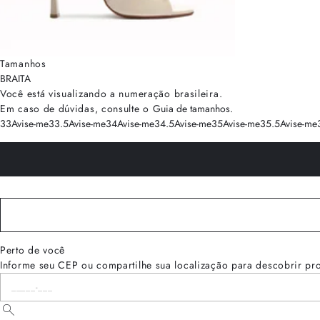
Tamanhos
BRA
ITA
Você está visualizando a numeração
brasileira
.
Em caso de dúvidas, consulte o
Guia de tamanhos
.
33
Avise-me
33.5
Avise-me
34
Avise-me
34.5
Avise-me
35
Avise-me
35.5
Avise-me
Perto de você
Informe seu CEP ou compartilhe sua localização para descobrir pr