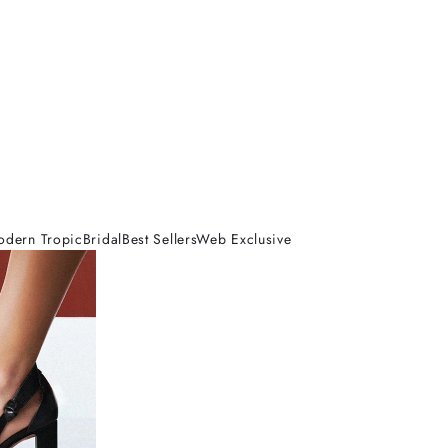
odern Tropic
Bridal
Best Sellers
Web Exclusive