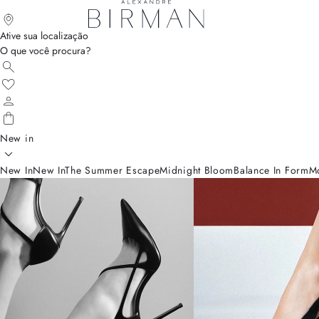
Ative sua localização
O que você procura?
New in
New In
New In
The Summer Escape
Midnight Bloom
Balance In Form
M