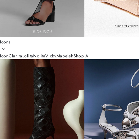
Icons
Icon
Clarita
Lolita
Nolita
Vicky
Mabeleh
Shop All