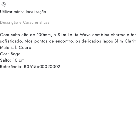
Utilizar minha localização
Descrição e Características
Com salto alto de 100mm, a Slim Lolita Wave combina charme e femi
sofisticado. Nos pontos de encontro, os delicados laços Slim Clar
Material: Couro
Cor: Bege
Salto: 10 cm
Referência: B3615600020002
cadastre-se para receber as novidades de Alexandre Birman
Inscreva-se hoje e desbloqueie acesso prioritário a novidades e ofe
E-mail cadastrado com sucesso
Voltar
Ajuda e Suporte
Políticas de Privacidade
Central de Atendimento
Termos de Uso