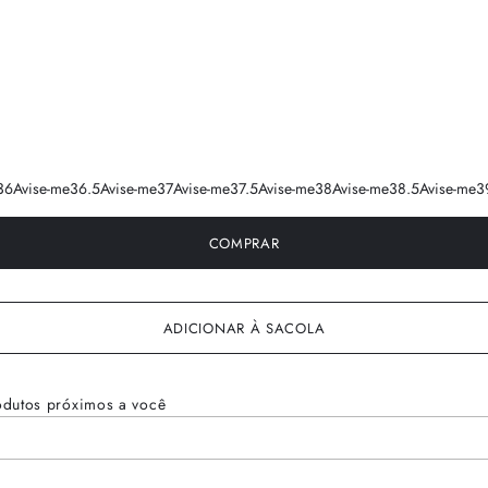
36
Avise-me
36.5
Avise-me
37
Avise-me
37.5
Avise-me
38
Avise-me
38.5
Avise-me
3
COMPRAR
ADICIONAR À SACOLA
odutos próximos a você