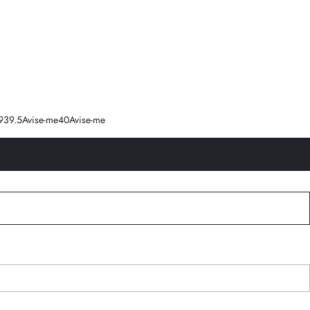
9
39.5
Avise-me
40
Avise-me