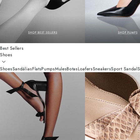
Best Sellers
Shoes
Shoes
Sandálias
Flats
Pumps
Mules
Botas
Loafers
Sneakers
Sport Sandal
S