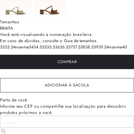
Tamanhos
BRA
ITA
Você está visualizando a numeração
brasileira
.
Em caso de dúvidas, consulte o
Guia de tamanhos
.
33
33.5
Avise-me
34
34.5
35
35.5
36
36.5
37
37.5
38
38.5
39
39.5
Avise-me
40
COMPRAR
ADICIONAR À SACOLA
Perto de você
Informe seu CEP ou compartilhe sua localização para descobrir
produtos próximos a você