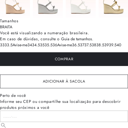
Tamanhos
BRA
ITA
Você está visualizando a numeração
brasileira
.
Em caso de dúvidas, consulte o
Guia de tamanhos
.
33
33.5
Avise-me
34
34.5
35
35.5
36
Avise-me
36.5
37
37.5
38
38.5
39
39.5
40
COMPRAR
ADICIONAR À SACOLA
Perto de você
Informe seu CEP ou compartilhe sua localização para descobrir
produtos próximos a você