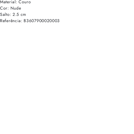
Material: Couro
Cor: Nude
Salto: 2.5 cm
Referência: B3607900020003
cadastre-se para receber as novidades de Alexandre Birman
Inscreva-se hoje e desbloqueie acesso prioritário a novidades e ofe
E-mail cadastrado com sucesso
Voltar
Ajuda e Suporte
Políticas de Privacidade
Central de Atendimento
Termos de Uso
Sobre
Nossas Lojas
Seja um Franqueado
Sustentabilidade
Certificado