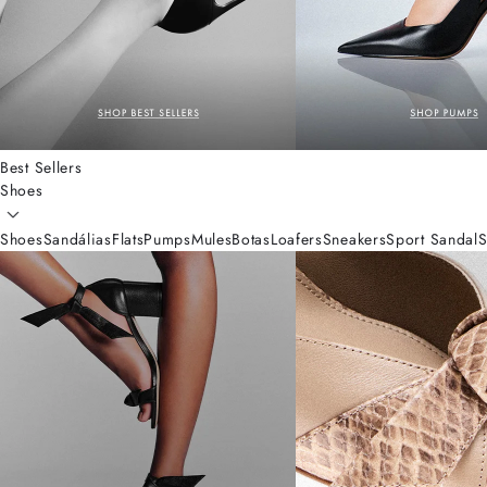
Best Sellers
Shoes
Shoes
Sandálias
Flats
Pumps
Mules
Botas
Loafers
Sneakers
Sport Sandal
S