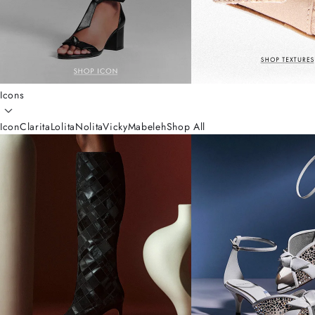
Icons
Icon
Clarita
Lolita
Nolita
Vicky
Mabeleh
Shop All