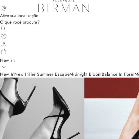
Ative sua localização
O que você procura?
New in
New In
New In
The Summer Escape
Midnight Bloom
Balance In Form
M