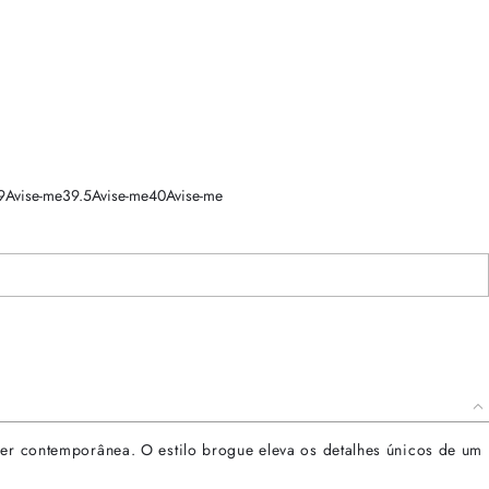
9
Avise-me
39.5
Avise-me
40
Avise-me
her contemporânea. O estilo brogue eleva os detalhes únicos de um