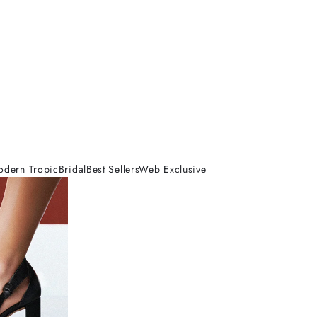
odern Tropic
Bridal
Best Sellers
Web Exclusive