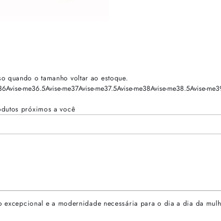
so quando o tamanho voltar ao estoque.
36
Avise-me
36.5
Avise-me
37
Avise-me
37.5
Avise-me
38
Avise-me
38.5
Avise-me
3
odutos próximos a você
lho excepcional e a modernidade necessária para o dia a dia da mul