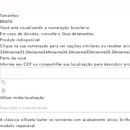
Tamanhos
BRA
ITA
Você está visualizando a numeração
brasileira
.
Em caso de dúvidas, consulte o
Guia de tamanhos
.
Produto indisponível
Clique na sua numeração para ver opções similares ou receber avi
33
Avise-me
33.5
Avise-me
34
Avise-me
34.5
Avise-me
35
Avise-me
35.5
Avise-me
Perto de você
Informe seu CEP ou compartilhe sua localização para descobrir pr
Utilizar minha localização
Descrição e Características
A clássica silhueta loafer se reinventa com acabamento único, bri
modelo impecável.