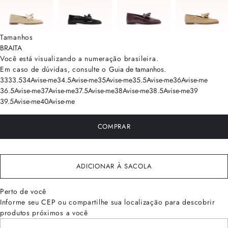
Tamanhos
BRA
ITA
Você está visualizando a numeração
brasileira
.
Em caso de dúvidas, consulte o
Guia de tamanhos
.
33
33.5
34
Avise-me
34.5
Avise-me
35
Avise-me
35.5
Avise-me
36
Avise-me
36.5
Avise-me
37
Avise-me
37.5
Avise-me
38
Avise-me
38.5
Avise-me
39
39.5
Avise-me
40
Avise-me
COMPRAR
ADICIONAR À SACOLA
Perto de você
Informe seu CEP ou compartilhe sua localização para descobrir
produtos próximos a você