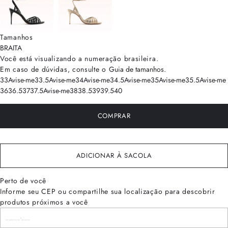
Tamanhos
BRA
ITA
Você está visualizando a numeração
brasileira
.
Em caso de dúvidas, consulte o
Guia de tamanhos
.
33
Avise-me
33.5
Avise-me
34
Avise-me
34.5
Avise-me
35
Avise-me
35.5
Avise-me
36
36.5
37
37.5
Avise-me
38
38.5
39
39.5
40
COMPRAR
ADICIONAR À SACOLA
Perto de você
Informe seu CEP ou compartilhe sua localização para descobrir
produtos próximos a você