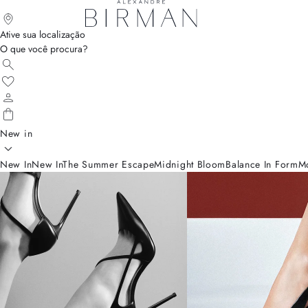
Ative sua localização
O que você procura?
New in
New In
New In
The Summer Escape
Midnight Bloom
Balance In Form
M