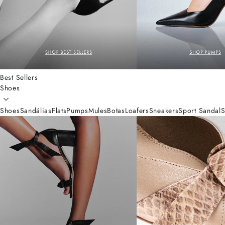
Best Sellers
Shoes
Shoes
Sandálias
Flats
Pumps
Mules
Botas
Loafers
Sneakers
Sport Sandal
S