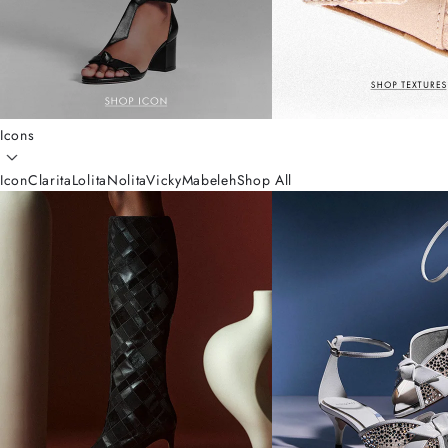
Icons
Icon
Clarita
Lolita
Nolita
Vicky
Mabeleh
Shop All