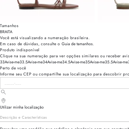
Tamanhos
BRA
ITA
Você está visualizando a numeração
brasileira
.
Em caso de dúvidas, consulte o
Guia de tamanhos
.
Produto indisponível
Clique na sua numeração para ver opções similares ou receber avi
33
Avise-me
33.5
Avise-me
34
Avise-me
34.5
Avise-me
35
Avise-me
35.5
Avise-me
Perto de você
Informe seu CEP ou compartilhe sua localização para descobrir pr
Utilizar minha localização
Descrição e Características