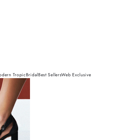
odern Tropic
Bridal
Best Sellers
Web Exclusive