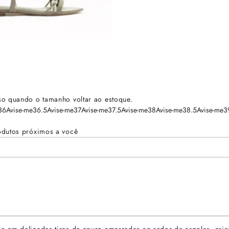
so quando o tamanho voltar ao estoque.
36
Avise-me
36.5
Avise-me
37
Avise-me
37.5
Avise-me
38
Avise-me
38.5
Avise-me
3
odutos próximos a você