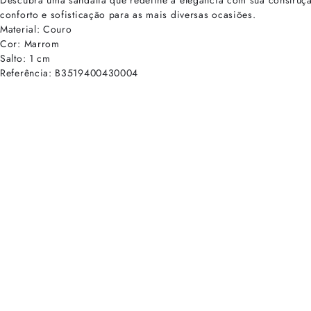
Descubra uma sandália que redefine a elegância com sua construçã
conforto e sofisticação para as mais diversas ocasiões.
Material: Couro
Cor: Marrom
Salto: 1 cm
Referência: B3519400430004
cadastre-se para receber as novidades de Alexandre Birman
Inscreva-se hoje e desbloqueie acesso prioritário a novidades e ofe
E-mail cadastrado com sucesso
Voltar
Ajuda e Suporte
Políticas de Privacidade
Central de Atendimento
Termos de Uso
Sobre
Nossas Lojas
Seja um Franqueado
Sustentabilidade
Certificado