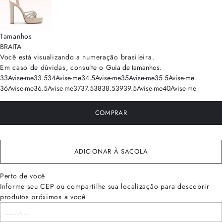
Tamanhos
BRA
ITA
Você está visualizando a numeração
brasileira
.
Em caso de dúvidas, consulte o
Guia de tamanhos
.
33
Avise-me
33.5
34
Avise-me
34.5
Avise-me
35
Avise-me
35.5
Avise-me
36
Avise-me
36.5
Avise-me
37
37.5
38
38.5
39
39.5
Avise-me
40
Avise-me
COMPRAR
ADICIONAR À SACOLA
Perto de você
Informe seu CEP ou compartilhe sua localização para descobrir
produtos próximos a você