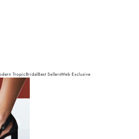
odern Tropic
Bridal
Best Sellers
Web Exclusive