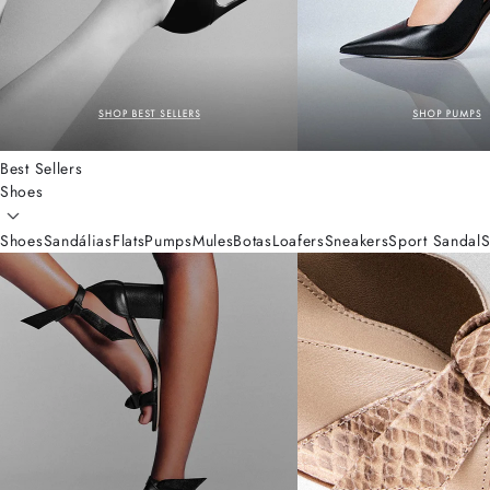
Best Sellers
Shoes
Shoes
Sandálias
Flats
Pumps
Mules
Botas
Loafers
Sneakers
Sport Sandal
S