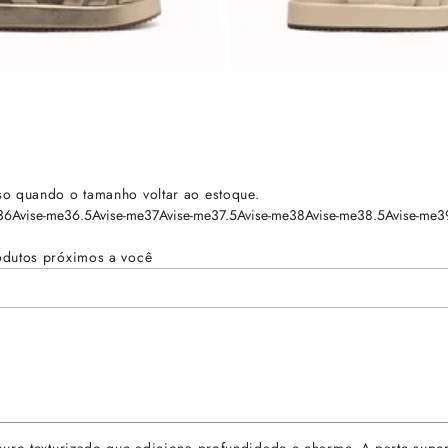
so quando o tamanho voltar ao estoque.
36
Avise-me
36.5
Avise-me
37
Avise-me
37.5
Avise-me
38
Avise-me
38.5
Avise-me
3
odutos próximos a você