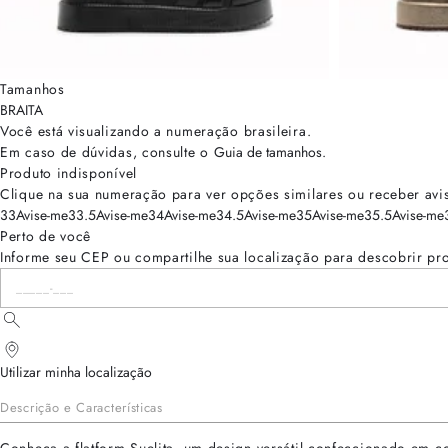
Tamanhos
BRA
ITA
Você está visualizando a numeração
brasileira
.
Em caso de dúvidas, consulte o
Guia de tamanhos
.
Produto indisponível
Clique na sua numeração para ver opções similares ou receber avi
33
Avise-me
33.5
Avise-me
34
Avise-me
34.5
Avise-me
35
Avise-me
35.5
Avise-me
Perto de você
Informe seu CEP ou compartilhe sua localização para descobrir pr
Utilizar minha localização
Descrição e Características