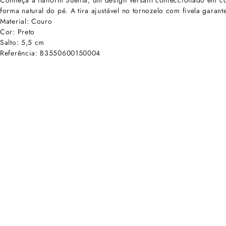
Conheça a flatform Suelita, um design versátil confeccionado em co
forma natural do pé. A tira ajustável no tornozelo com fivela garan
Material: Couro
Cor: Preto
Salto: 5,5 cm
Referência: B3550600150004
cadastre-se para receber as novidades de Alexandre Birman
Inscreva-se hoje e desbloqueie acesso prioritário a novidades e ofe
E-mail cadastrado com sucesso
Voltar
Ajuda e Suporte
Políticas de Privacidade
Central de Atendimento
Termos de Uso
Sobre
Nossas Lojas
Seja um Franqueado
Sustentabilidade
Certificado