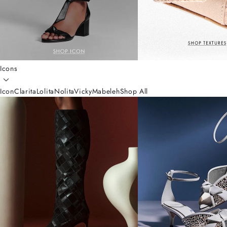
Icons
Icon
Clarita
Lolita
Nolita
Vicky
Mabeleh
Shop All