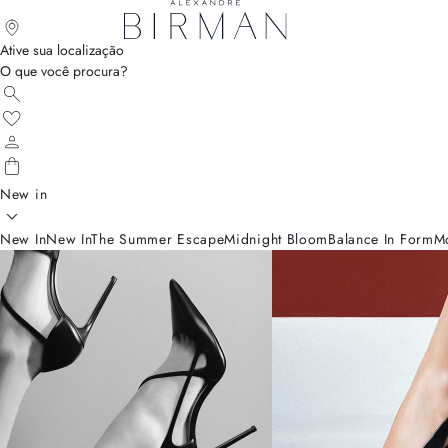
Ative sua localização
O que você procura?
New in
New In
New In
The Summer Escape
Midnight Bloom
Balance In Form
M