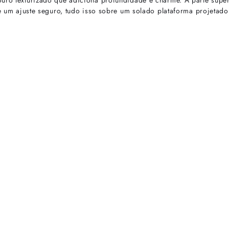
uro texturizado que adiciona profundidade e charme. A parte superi
te um ajuste seguro, tudo isso sobre um solado plataforma projetado
rtas especiais.