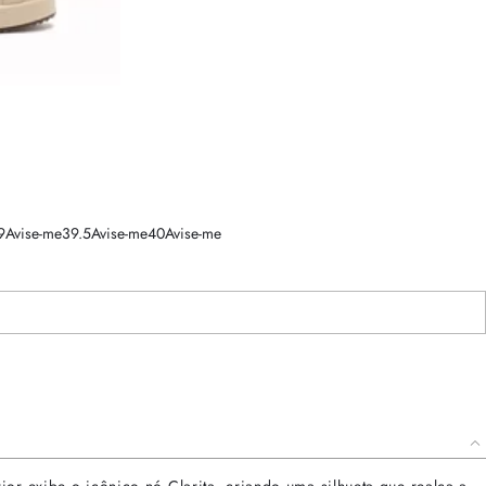
9
Avise-me
39.5
Avise-me
40
Avise-me