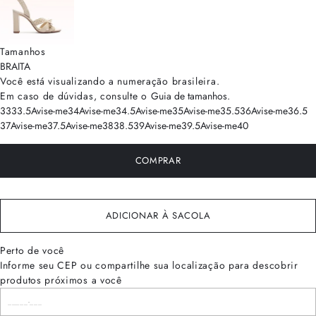
Tamanhos
BRA
ITA
Você está visualizando a numeração
brasileira
.
Em caso de dúvidas, consulte o
Guia de tamanhos
.
33
33.5
Avise-me
34
Avise-me
34.5
Avise-me
35
Avise-me
35.5
36
Avise-me
36.5
37
Avise-me
37.5
Avise-me
38
38.5
39
Avise-me
39.5
Avise-me
40
COMPRAR
ADICIONAR À SACOLA
Perto de você
Informe seu CEP ou compartilhe sua localização para descobrir
produtos próximos a você