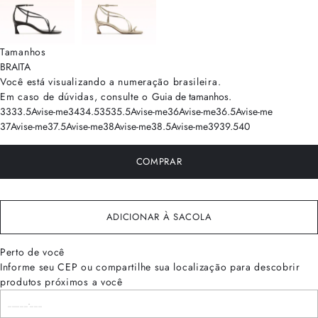
Tamanhos
BRA
ITA
Você está visualizando a numeração
brasileira
.
Em caso de dúvidas, consulte o
Guia de tamanhos
.
33
33.5
Avise-me
34
34.5
35
35.5
Avise-me
36
Avise-me
36.5
Avise-me
37
Avise-me
37.5
Avise-me
38
Avise-me
38.5
Avise-me
39
39.5
40
COMPRAR
ADICIONAR À SACOLA
Perto de você
Informe seu CEP ou compartilhe sua localização para descobrir
produtos próximos a você