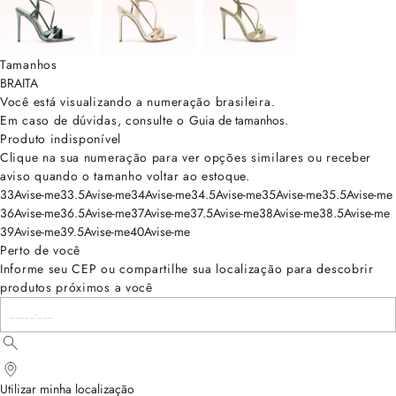
Tamanhos
BRA
ITA
Você está visualizando a numeração
brasileira
.
Em caso de dúvidas, consulte o
Guia de tamanhos
.
Produto indisponível
Clique na sua numeração para ver opções similares ou receber
aviso quando o tamanho voltar ao estoque.
33
Avise-me
33.5
Avise-me
34
Avise-me
34.5
Avise-me
35
Avise-me
35.5
Avise-me
36
Avise-me
36.5
Avise-me
37
Avise-me
37.5
Avise-me
38
Avise-me
38.5
Avise-me
39
Avise-me
39.5
Avise-me
40
Avise-me
Perto de você
Informe seu CEP ou compartilhe sua localização para descobrir
produtos próximos a você
Utilizar minha localização