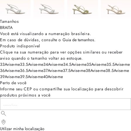
Tamanhos
BRA
ITA
Você está visualizando a numeração
brasileira
.
Em caso de dúvidas, consulte o
Guia de tamanhos
.
Produto indisponível
Clique na sua numeração para ver opções similares ou receber
aviso quando o tamanho voltar ao estoque.
33
Avise-me
33.5
Avise-me
34
Avise-me
34.5
Avise-me
35
Avise-me
35.5
Avise-me
36
Avise-me
36.5
Avise-me
37
Avise-me
37.5
Avise-me
38
Avise-me
38.5
Avise-me
39
Avise-me
39.5
Avise-me
40
Avise-me
Perto de você
Informe seu CEP ou compartilhe sua localização para descobrir
produtos próximos a você
Utilizar minha localização