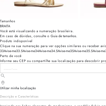
Tamanhos
BRA
ITA
Você está visualizando a numeração
brasileira
.
Em caso de dúvidas, consulte o
Guia de tamanhos
.
Produto indisponível
Clique na sua numeração para ver opções similares ou receber avi
33
Avise-me
33.5
Avise-me
34
Avise-me
34.5
Avise-me
35
Avise-me
35.5
Avise-me
Perto de você
Informe seu CEP ou compartilhe sua localização para descobrir pr
Utilizar minha localização
Descrição e Características