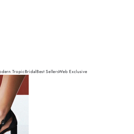
odern Tropic
Bridal
Best Sellers
Web Exclusive