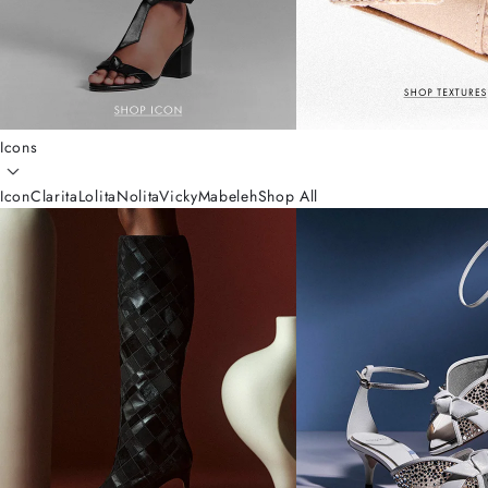
Icons
Icon
Clarita
Lolita
Nolita
Vicky
Mabeleh
Shop All