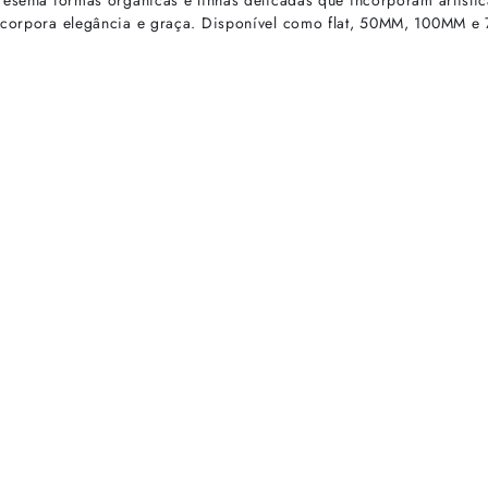
resenta formas orgãnicas e linhas delicadas que incorporam artisti
 incorpora elegância e graça. Disponível como flat, 50MM, 100MM e
rtas especiais.