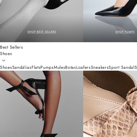
Best Sellers
Shoes
Shoes
Sandálias
Flats
Pumps
Mules
Botas
Loafers
Sneakers
Sport Sandal
S