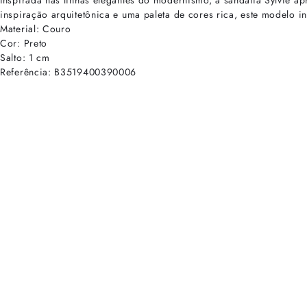
Inspirada nas linhas elegantes do modernismo, a sandália Sylvie ap
inspiração arquitetônica e uma paleta de cores rica, este modelo
Material: Couro
Cor: Preto
Salto: 1 cm
Referência: B3519400390006
cadastre-se para receber as novidades de Alexandre Birman
Inscreva-se hoje e desbloqueie acesso prioritário a novidades e ofe
E-mail cadastrado com sucesso
Voltar
Ajuda e Suporte
Políticas de Privacidade
Central de Atendimento
Termos de Uso
Sobre
Nossas Lojas
Seja um Franqueado
Sustentabilidade
Certificado