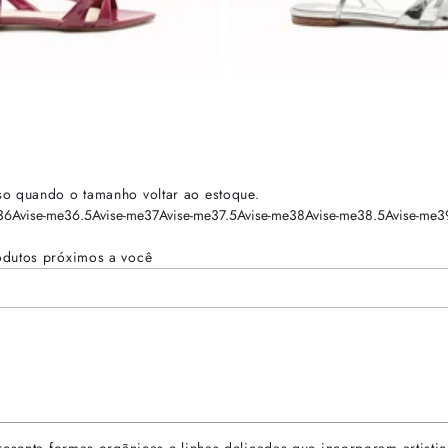
so quando o tamanho voltar ao estoque.
36
Avise-me
36.5
Avise-me
37
Avise-me
37.5
Avise-me
38
Avise-me
38.5
Avise-me
3
odutos próximos a você