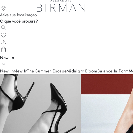
Ative sua localização
O que você procura?
New in
New In
New In
The Summer Escape
Midnight Bloom
Balance In Form
M