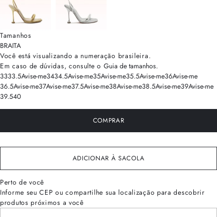
Tamanhos
BRA
ITA
Você está visualizando a numeração
brasileira
.
Em caso de dúvidas, consulte o
Guia de tamanhos
.
33
33.5
Avise-me
34
34.5
Avise-me
35
Avise-me
35.5
Avise-me
36
Avise-me
36.5
Avise-me
37
Avise-me
37.5
Avise-me
38
Avise-me
38.5
Avise-me
39
Avise-me
39.5
40
COMPRAR
ADICIONAR À SACOLA
Perto de você
Informe seu CEP ou compartilhe sua localização para descobrir
produtos próximos a você