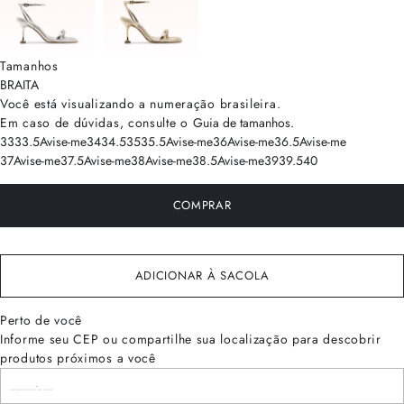
Tamanhos
BRA
ITA
Você está visualizando a numeração
brasileira
.
Em caso de dúvidas, consulte o
Guia de tamanhos
.
33
33.5
Avise-me
34
34.5
35
35.5
Avise-me
36
Avise-me
36.5
Avise-me
37
Avise-me
37.5
Avise-me
38
Avise-me
38.5
Avise-me
39
39.5
40
COMPRAR
ADICIONAR À SACOLA
Perto de você
Informe seu CEP ou compartilhe sua localização para descobrir
produtos próximos a você