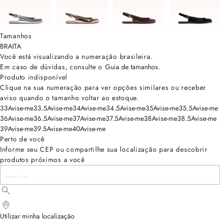
Tamanhos
BRA
ITA
Você está visualizando a numeração
brasileira
.
Em caso de dúvidas, consulte o
Guia de tamanhos
.
Produto indisponível
Clique na sua numeração para ver opções similares ou receber
aviso quando o tamanho voltar ao estoque.
33
Avise-me
33.5
Avise-me
34
Avise-me
34.5
Avise-me
35
Avise-me
35.5
Avise-me
36
Avise-me
36.5
Avise-me
37
Avise-me
37.5
Avise-me
38
Avise-me
38.5
Avise-me
39
Avise-me
39.5
Avise-me
40
Avise-me
Perto de você
Informe seu CEP ou compartilhe sua localização para descobrir
produtos próximos a você
Utilizar minha localização