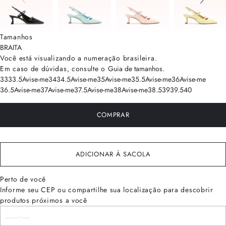
Tamanhos
BRA
ITA
Você está visualizando a numeração
brasileira
.
Em caso de dúvidas, consulte o
Guia de tamanhos
.
33
33.5
Avise-me
34
34.5
Avise-me
35
Avise-me
35.5
Avise-me
36
Avise-me
36.5
Avise-me
37
Avise-me
37.5
Avise-me
38
Avise-me
38.5
39
39.5
40
COMPRAR
ADICIONAR À SACOLA
Perto de você
Informe seu CEP ou compartilhe sua localização para descobrir
produtos próximos a você