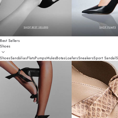
Best Sellers
Shoes
Shoes
Sandálias
Flats
Pumps
Mules
Botas
Loafers
Sneakers
Sport Sandal
S