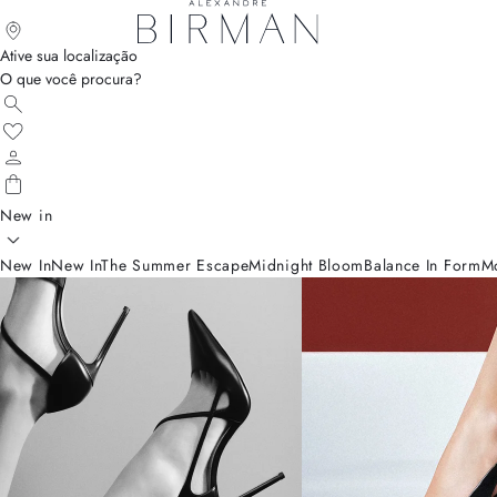
Ative sua localização
O que você procura?
New in
New In
New In
The Summer Escape
Midnight Bloom
Balance In Form
M