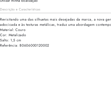
Utilizar minha localização
Descrição e Características
Revisitando uma das silhuetas mais desejadas da marca, a nova ger
adocicada e às texturas metálicas, traduz uma abordagem contempor
Material: Couro
Cor: Metalizado
Salto: 1,5 cm
Referência: B0606000120002
cadastre-se para receber as novidades de Alexandre Birman
Inscreva-se hoje e desbloqueie acesso prioritário a novidades e ofe
E-mail cadastrado com sucesso
Voltar
Ajuda e Suporte
Políticas de Privacidade
Central de Atendimento
Termos de Uso
Sobre
Nossas Lojas