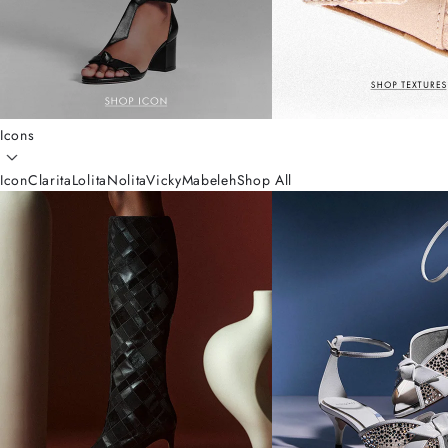
Icons
Icon
Clarita
Lolita
Nolita
Vicky
Mabeleh
Shop All