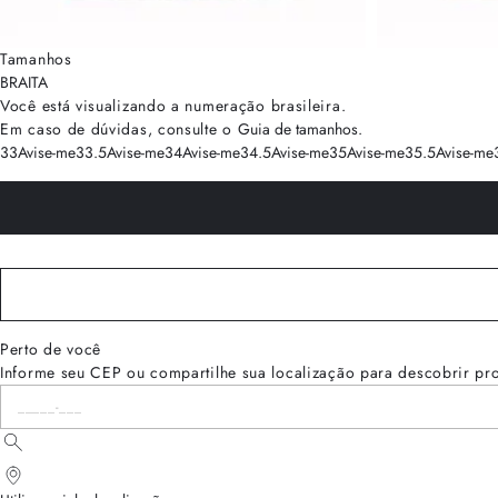
Tamanhos
BRA
ITA
Você está visualizando a numeração
brasileira
.
Em caso de dúvidas, consulte o
Guia de tamanhos
.
33
Avise-me
33.5
Avise-me
34
Avise-me
34.5
Avise-me
35
Avise-me
35.5
Avise-me
Perto de você
Informe seu CEP ou compartilhe sua localização para descobrir pr