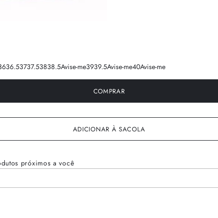
36
36.5
37
37.5
38
38.5
Avise-me
39
39.5
Avise-me
40
Avise-me
COMPRAR
ADICIONAR À SACOLA
odutos próximos a você