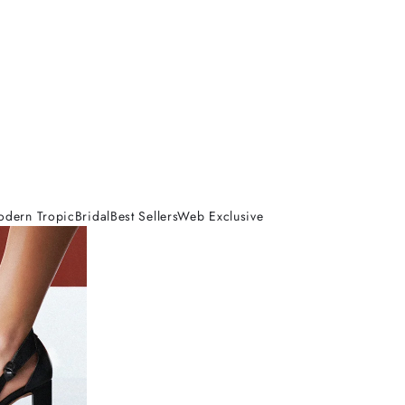
odern Tropic
Bridal
Best Sellers
Web Exclusive