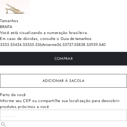
Tamanhos
BRA
ITA
Você está visualizando a numeração
brasileira
.
Em caso de dúvidas, consulte o
Guia de tamanhos
.
33
33.5
34
34.5
35
35.5
36
Avise-me
36.5
37
37.5
38
38.5
39
39.5
40
COMPRAR
ADICIONAR À SACOLA
Perto de você
Informe seu CEP ou compartilhe sua localização para descobrir
produtos próximos a você