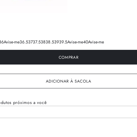
36
Avise-me
36.5
37
37.5
38
38.5
39
39.5
Avise-me
40
Avise-me
COMPRAR
ADICIONAR À SACOLA
odutos próximos a você