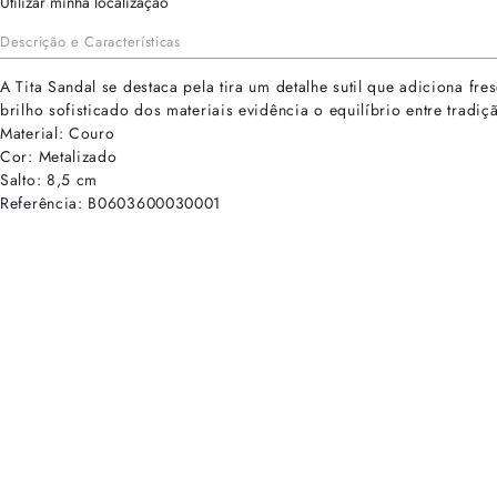
Utilizar minha localização
Descrição e Características
A Tita Sandal se destaca pela tira um detalhe sutil que adiciona f
brilho sofisticado dos materiais evidência o equilíbrio entre tradi
Material: Couro
Cor: Metalizado
Salto: 8,5 cm
Referência: B0603600030001
cadastre-se para receber as novidades de Alexandre Birman
Inscreva-se hoje e desbloqueie acesso prioritário a novidades e ofe
E-mail cadastrado com sucesso
Voltar
Ajuda e Suporte
Políticas de Privacidade
Central de Atendimento
Termos de Uso
Sobre
Nossas Lojas