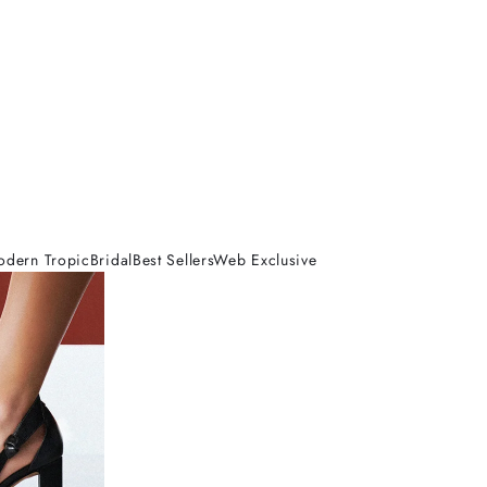
odern Tropic
Bridal
Best Sellers
Web Exclusive