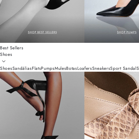
Best Sellers
Shoes
Shoes
Sandálias
Flats
Pumps
Mules
Botas
Loafers
Sneakers
Sport Sandal
S