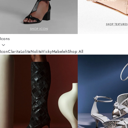
Icons
Icon
Clarita
Lolita
Nolita
Vicky
Mabeleh
Shop All