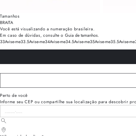
Tamanhos
BRA
ITA
Você está visualizando a numeração
brasileira
.
Em caso de dúvidas, consulte o
Guia de tamanhos
.
33
Avise-me
33.5
Avise-me
34
Avise-me
34.5
Avise-me
35
Avise-me
35.5
Avise-me
Perto de você
Informe seu CEP ou compartilhe sua localização para descobrir pr