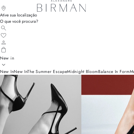
Ative sua localização
O que você procura?
New in
New In
New In
The Summer Escape
Midnight Bloom
Balance In Form
M