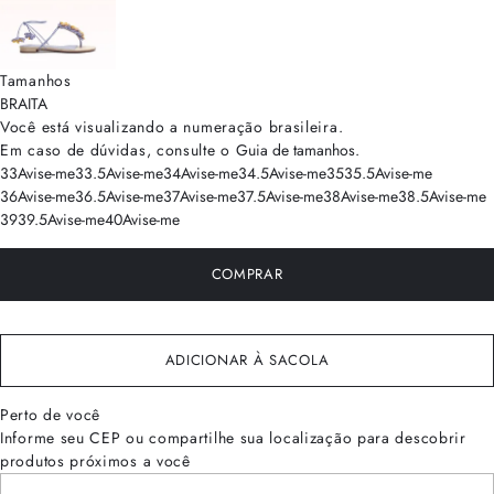
Tamanhos
BRA
ITA
Você está visualizando a numeração
brasileira
.
Em caso de dúvidas, consulte o
Guia de tamanhos
.
33
Avise-me
33.5
Avise-me
34
Avise-me
34.5
Avise-me
35
35.5
Avise-me
36
Avise-me
36.5
Avise-me
37
Avise-me
37.5
Avise-me
38
Avise-me
38.5
Avise-me
39
39.5
Avise-me
40
Avise-me
COMPRAR
ADICIONAR À SACOLA
Perto de você
Informe seu CEP ou compartilhe sua localização para descobrir
produtos próximos a você