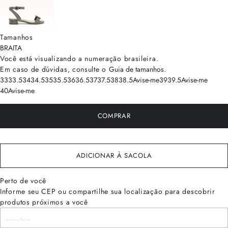
Tamanhos
BRA
ITA
Você está visualizando a numeração
brasileira
.
Em caso de dúvidas, consulte o
Guia de tamanhos
.
33
33.5
34
34.5
35
35.5
36
36.5
37
37.5
38
38.5
Avise-me
39
39.5
Avise-me
40
Avise-me
COMPRAR
ADICIONAR À SACOLA
Perto de você
Informe seu CEP ou compartilhe sua localização para descobrir
produtos próximos a você