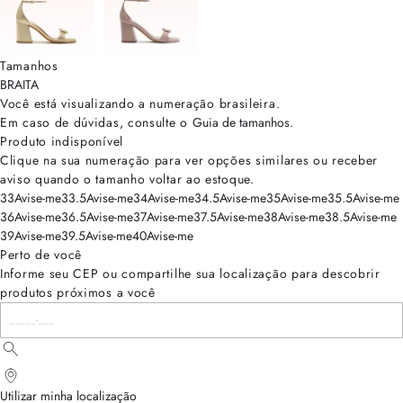
Tamanhos
BRA
ITA
Você está visualizando a numeração
brasileira
.
Em caso de dúvidas, consulte o
Guia de tamanhos
.
Produto indisponível
Clique na sua numeração para ver opções similares ou receber
aviso quando o tamanho voltar ao estoque.
33
Avise-me
33.5
Avise-me
34
Avise-me
34.5
Avise-me
35
Avise-me
35.5
Avise-me
36
Avise-me
36.5
Avise-me
37
Avise-me
37.5
Avise-me
38
Avise-me
38.5
Avise-me
39
Avise-me
39.5
Avise-me
40
Avise-me
Perto de você
Informe seu CEP ou compartilhe sua localização para descobrir
produtos próximos a você
Utilizar minha localização