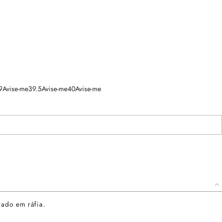
9
Avise-me
39.5
Avise-me
40
Avise-me
rado em ráfia.