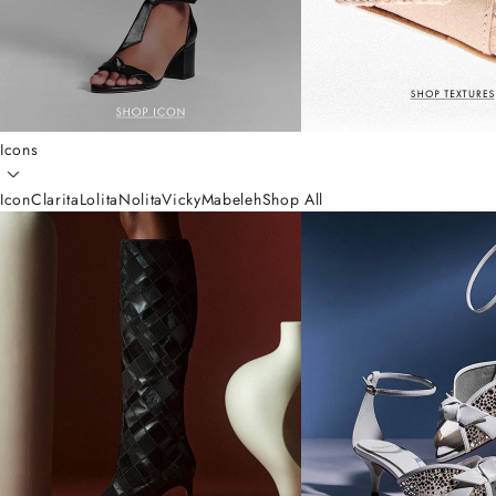
Icons
Icon
Clarita
Lolita
Nolita
Vicky
Mabeleh
Shop All