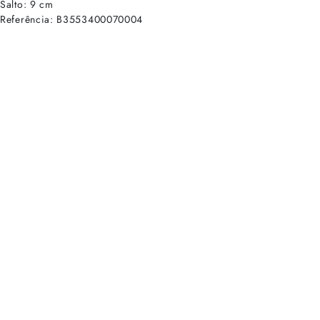
Salto: 9 cm
Referência: B3553400070004
cadastre-se para receber as novidades de Alexandre Birman
Inscreva-se hoje e desbloqueie acesso prioritário a novidades e ofe
E-mail cadastrado com sucesso
Voltar
Ajuda e Suporte
Políticas de Privacidade
Central de Atendimento
Termos de Uso
Sobre
Nossas Lojas
Seja um Franqueado
Sustentabilidade
Certificado
Redes sociais