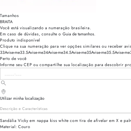
Tamanhos
BRA
ITA
Você está visualizando a numeração
brasileira
.
Em caso de dúvidas, consulte o
Guia de tamanhos
.
Produto indisponível
Clique na sua numeração para ver opções similares ou receber avi
33
Avise-me
33.5
Avise-me
34
Avise-me
34.5
Avise-me
35
Avise-me
35.5
Avise-me
Perto de você
Informe seu CEP ou compartilhe sua localização para descobrir pr
Utilizar minha localização
Descrição e Características
Sandália Vicky em nappa kiss white com tira de afivelar em X e pal
Material: Couro