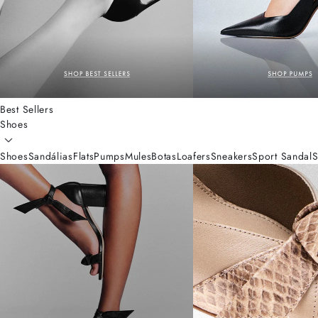
Best Sellers
Shoes
Shoes
Sandálias
Flats
Pumps
Mules
Botas
Loafers
Sneakers
Sport Sandal
S