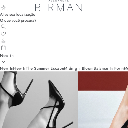
Ative sua localização
O que você procura?
New in
New In
New In
The Summer Escape
Midnight Bloom
Balance In Form
M