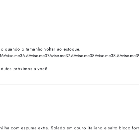
so quando o tamanho voltar ao estoque.
36
Avise-me
36.5
Avise-me
37
Avise-me
37.5
Avise-me
38
Avise-me
38.5
Avise-me
3
odutos próximos a você
milha com espuma extra. Solado em couro italiano e salto bloco for