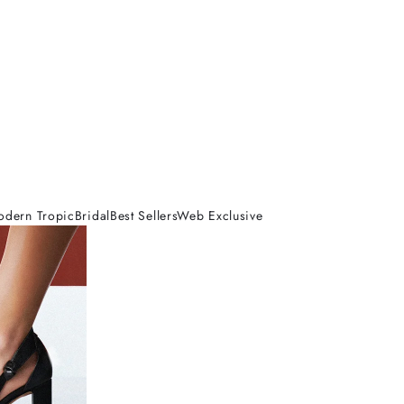
odern Tropic
Bridal
Best Sellers
Web Exclusive