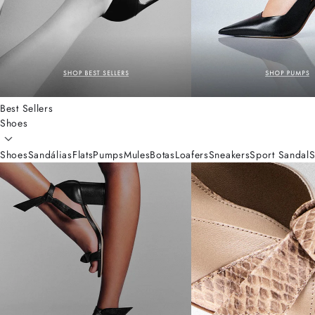
Best Sellers
Shoes
Shoes
Sandálias
Flats
Pumps
Mules
Botas
Loafers
Sneakers
Sport Sandal
S