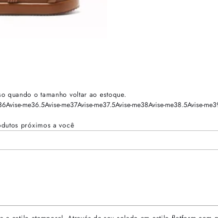
so quando o tamanho voltar ao estoque.
36
Avise-me
36.5
Avise-me
37
Avise-me
37.5
Avise-me
38
Avise-me
38.5
Avise-me
3
odutos próximos a você