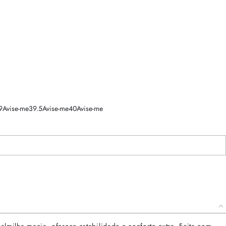
9
Avise-me
39.5
Avise-me
40
Avise-me