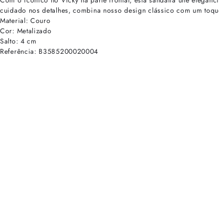
Com o icônico nó Vicky na parte frontal, esta sandália une elegânci
cuidado nos detalhes, combina nosso design clássico com um toqu
Material: Couro
Cor: Metalizado
Salto: 4 cm
Referência: B3585200020004
cadastre-se para receber as novidades de Alexandre Birman
Inscreva-se hoje e desbloqueie acesso prioritário a novidades e ofe
E-mail cadastrado com sucesso
Voltar
Ajuda e Suporte
Políticas de Privacidade
Central de Atendimento
Termos de Uso
Sobre
Nossas Lojas
Seja um Franqueado
Sustentabilidade
Certificado