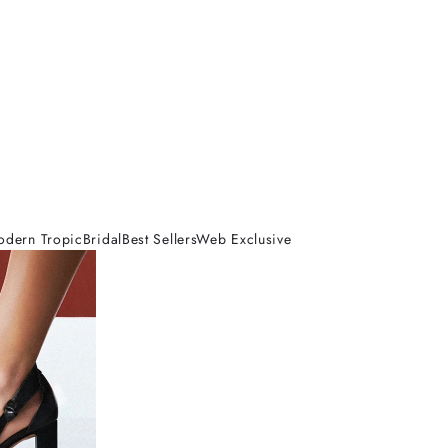
odern Tropic
Bridal
Best Sellers
Web Exclusive