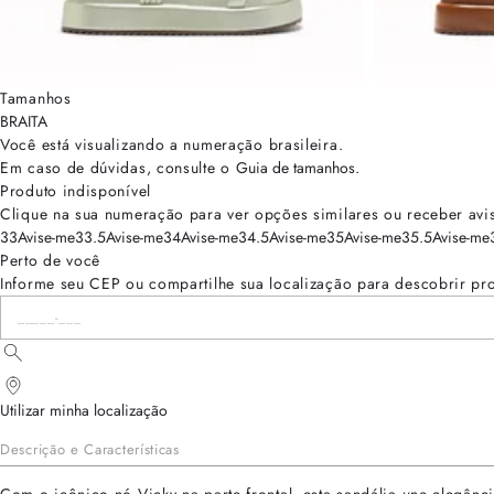
Tamanhos
BRA
ITA
Você está visualizando a numeração
brasileira
.
Em caso de dúvidas, consulte o
Guia de tamanhos
.
Produto indisponível
Clique na sua numeração para ver opções similares ou receber avi
33
Avise-me
33.5
Avise-me
34
Avise-me
34.5
Avise-me
35
Avise-me
35.5
Avise-me
Perto de você
Informe seu CEP ou compartilhe sua localização para descobrir pr
Utilizar minha localização
Descrição e Características