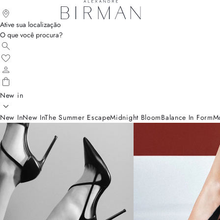
Ative sua localização
O que você procura?
New in
New In
New In
The Summer Escape
Midnight Bloom
Balance In Form
M