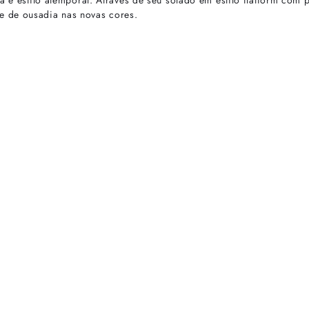
a e estilo atemporal. Através de seu solado em estilo flatform com 
e de ousadia nas novas cores.
rtas especiais.