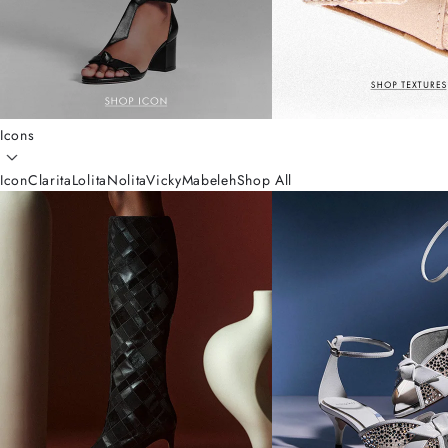
Icons
Icon
Clarita
Lolita
Nolita
Vicky
Mabeleh
Shop All