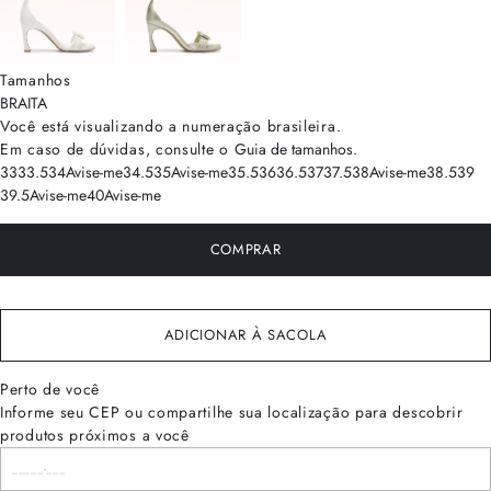
Tamanhos
BRA
ITA
Você está visualizando a numeração
brasileira
.
Em caso de dúvidas, consulte o
Guia de tamanhos
.
33
33.5
34
Avise-me
34.5
35
Avise-me
35.5
36
36.5
37
37.5
38
Avise-me
38.5
39
39.5
Avise-me
40
Avise-me
COMPRAR
ADICIONAR À SACOLA
Perto de você
Informe seu CEP ou compartilhe sua localização para descobrir
produtos próximos a você