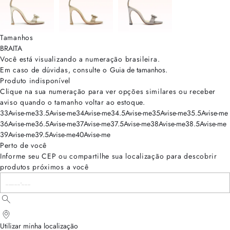
Tamanhos
BRA
ITA
Você está visualizando a numeração
brasileira
.
Em caso de dúvidas, consulte o
Guia de tamanhos
.
Produto indisponível
Clique na sua numeração para ver opções similares ou receber
aviso quando o tamanho voltar ao estoque.
33
Avise-me
33.5
Avise-me
34
Avise-me
34.5
Avise-me
35
Avise-me
35.5
Avise-me
36
Avise-me
36.5
Avise-me
37
Avise-me
37.5
Avise-me
38
Avise-me
38.5
Avise-me
39
Avise-me
39.5
Avise-me
40
Avise-me
Perto de você
Informe seu CEP ou compartilhe sua localização para descobrir
produtos próximos a você
Utilizar minha localização