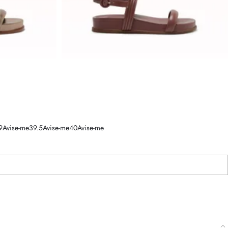
9
Avise-me
39.5
Avise-me
40
Avise-me