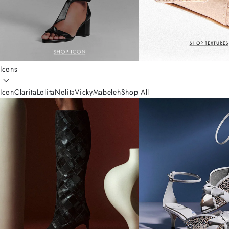
Icons
Icon
Clarita
Lolita
Nolita
Vicky
Mabeleh
Shop All