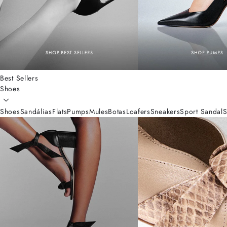
Best Sellers
Shoes
Shoes
Sandálias
Flats
Pumps
Mules
Botas
Loafers
Sneakers
Sport Sandal
S