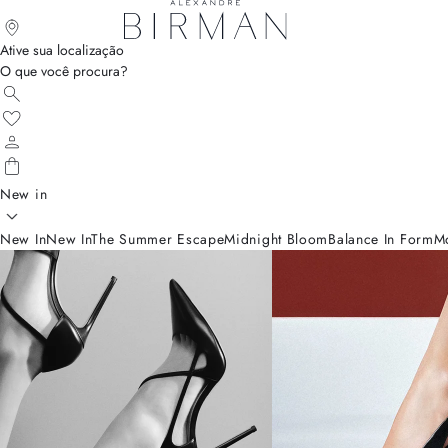
Ative sua localização
O que você procura?
New in
New In
New In
The Summer Escape
Midnight Bloom
Balance In Form
M