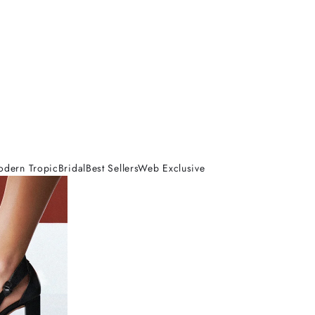
odern Tropic
Bridal
Best Sellers
Web Exclusive