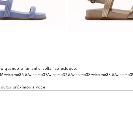
so quando o tamanho voltar ao estoque.
36
Avise-me
36.5
Avise-me
37
Avise-me
37.5
Avise-me
38
Avise-me
38.5
Avise-me
3
odutos próximos a você