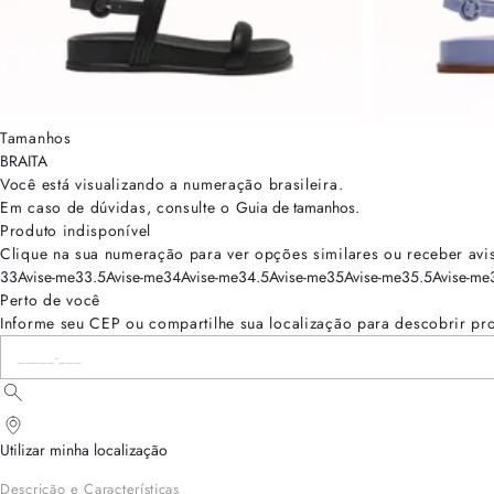
Tamanhos
BRA
ITA
Você está visualizando a numeração
brasileira
.
Em caso de dúvidas, consulte o
Guia de tamanhos
.
Produto indisponível
Clique na sua numeração para ver opções similares ou receber avi
33
Avise-me
33.5
Avise-me
34
Avise-me
34.5
Avise-me
35
Avise-me
35.5
Avise-me
Perto de você
Informe seu CEP ou compartilhe sua localização para descobrir pr
Utilizar minha localização
Descrição e Características