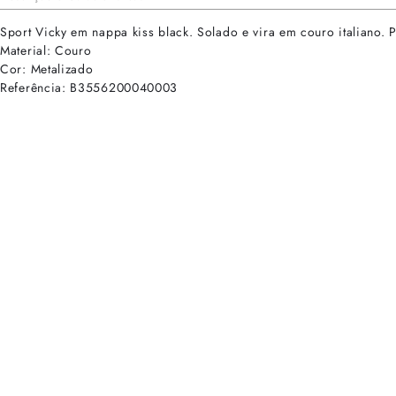
Sport Vicky em nappa kiss black. Solado e vira em couro italiano. P
Material: Couro
Cor: Metalizado
Referência: B3556200040003
cadastre-se para receber as novidades de Alexandre Birman
Inscreva-se hoje e desbloqueie acesso prioritário a novidades e ofe
E-mail cadastrado com sucesso
Voltar
Ajuda e Suporte
Políticas de Privacidade
Central de Atendimento
Termos de Uso
Sobre
Nossas Lojas
Seja um Franqueado
Sustentabilidade
Certificado