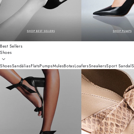
Best Sellers
Shoes
Shoes
Sandálias
Flats
Pumps
Mules
Botas
Loafers
Sneakers
Sport Sandal
S