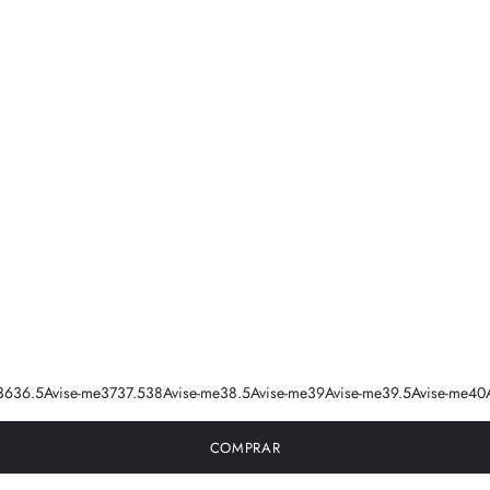
36
36.5
Avise-me
37
37.5
38
Avise-me
38.5
Avise-me
39
Avise-me
39.5
Avise-me
40
COMPRAR