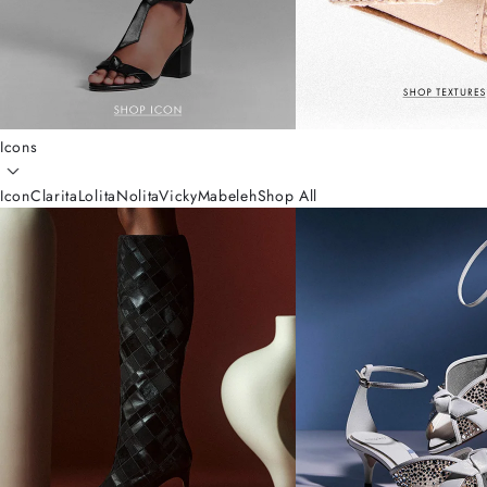
Icons
Icon
Clarita
Lolita
Nolita
Vicky
Mabeleh
Shop All