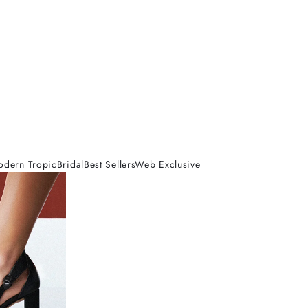
odern Tropic
Bridal
Best Sellers
Web Exclusive