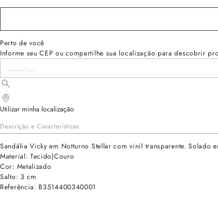
Perto de você
Informe seu CEP ou compartilhe sua localização para descobrir pr
Utilizar minha localização
Descrição e Características
Sandália Vicky em Notturno Stellar com vinil transparente. Solado 
Material: Tecido|Couro
Cor: Metalizado
Salto: 3 cm
Referência: B3514400340001
cadastre-se para receber as novidades de Alexandre Birman
Inscreva-se hoje e desbloqueie acesso prioritário a novidades e ofe