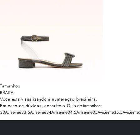
Tamanhos
BRA
ITA
Você está visualizando a numeração
brasileira
.
Em caso de dúvidas, consulte o
Guia de tamanhos
.
33
Avise-me
33.5
Avise-me
34
Avise-me
34.5
Avise-me
35
Avise-me
35.5
Avise-me