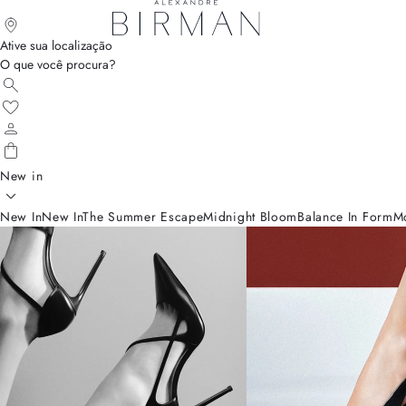
Ative sua localização
O que você procura?
New in
New In
New In
The Summer Escape
Midnight Bloom
Balance In Form
M