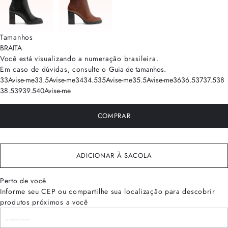
Tamanhos
BRA
ITA
Você está visualizando a numeração
brasileira
.
Em caso de dúvidas, consulte o
Guia de tamanhos
.
33
Avise-me
33.5
Avise-me
34
34.5
35
Avise-me
35.5
Avise-me
36
36.5
37
37.5
38
38.5
39
39.5
40
Avise-me
COMPRAR
ADICIONAR À SACOLA
Perto de você
Informe seu CEP ou compartilhe sua localização para descobrir
produtos próximos a você