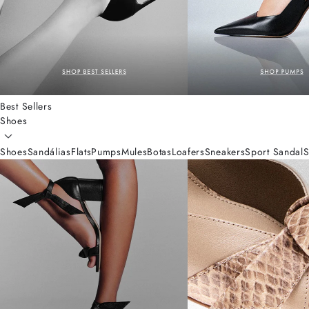
Best Sellers
Shoes
Shoes
Sandálias
Flats
Pumps
Mules
Botas
Loafers
Sneakers
Sport Sandal
S