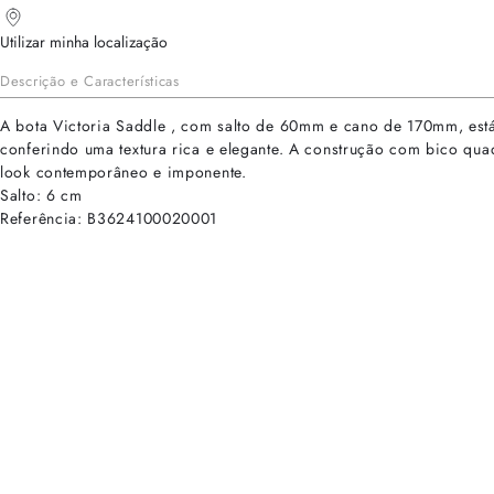
Utilizar minha localização
Descrição e Características
A bota Victoria Saddle , com salto de 60mm e cano de 170mm, está 
conferindo uma textura rica e elegante. A construção com bico qu
look contemporâneo e imponente.
Salto: 6 cm
Referência: B3624100020001
cadastre-se para receber as novidades de Alexandre Birman
Inscreva-se hoje e desbloqueie acesso prioritário a novidades e ofe
E-mail cadastrado com sucesso
Voltar
Ajuda e Suporte
Políticas de Privacidade
Central de Atendimento
Termos de Uso
Sobre