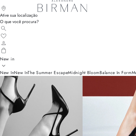
Ative sua localização
O que você procura?
New in
New In
New In
The Summer Escape
Midnight Bloom
Balance In Form
M