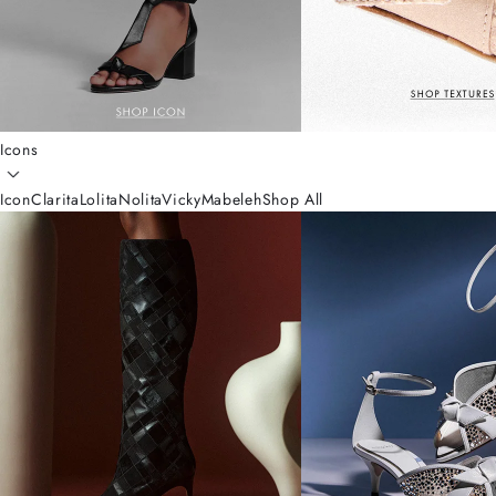
Icons
Icon
Clarita
Lolita
Nolita
Vicky
Mabeleh
Shop All