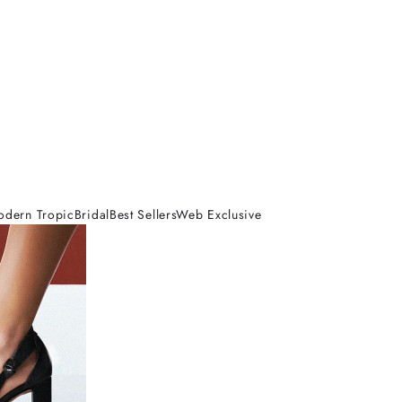
odern Tropic
Bridal
Best Sellers
Web Exclusive