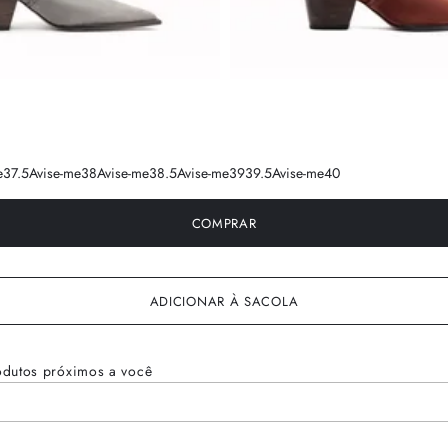
e
37.5
Avise-me
38
Avise-me
38.5
Avise-me
39
39.5
Avise-me
40
COMPRAR
ADICIONAR À SACOLA
odutos próximos a você