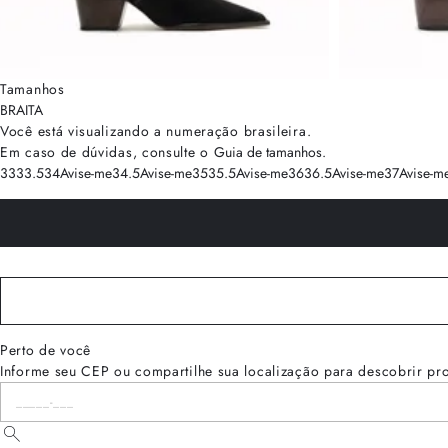
Tamanhos
BRA
ITA
Você está visualizando a numeração
brasileira
.
Em caso de dúvidas, consulte o
Guia de tamanhos
.
33
33.5
34
Avise-me
34.5
Avise-me
35
35.5
Avise-me
36
36.5
Avise-me
37
Avise-m
Perto de você
Informe seu CEP ou compartilhe sua localização para descobrir pr