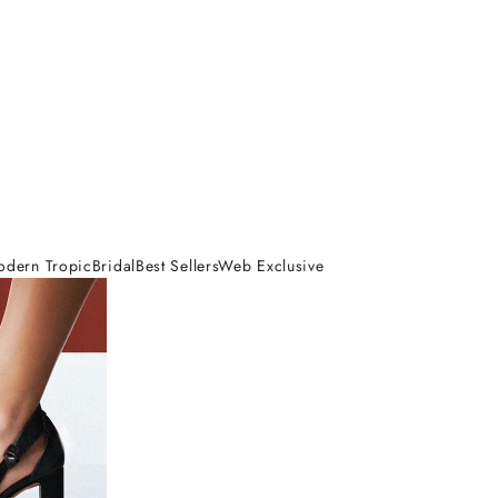
odern Tropic
Bridal
Best Sellers
Web Exclusive