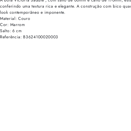
A bota Victoria Saddle , com salto de 60mm e cano de 170mm, está 
conferindo uma textura rica e elegante. A construção com bico qu
look contemporâneo e imponente.
Material: Couro
Cor: Marrom
Salto: 6 cm
Referência: B3624100020003
cadastre-se para receber as novidades de Alexandre Birman
Inscreva-se hoje e desbloqueie acesso prioritário a novidades e ofe
E-mail cadastrado com sucesso
Voltar
Ajuda e Suporte
Políticas de Privacidade
Central de Atendimento
Termos de Uso
Sobre
Nossas Lojas
Seja um Franqueado
Sustentabilidade
Certificado