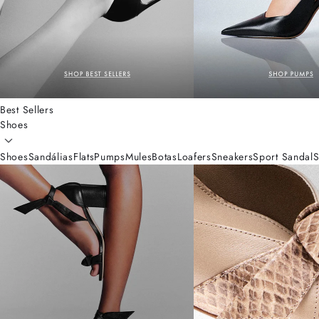
Best Sellers
Shoes
Shoes
Sandálias
Flats
Pumps
Mules
Botas
Loafers
Sneakers
Sport Sandal
S