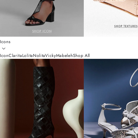
Icons
Icon
Clarita
Lolita
Nolita
Vicky
Mabeleh
Shop All