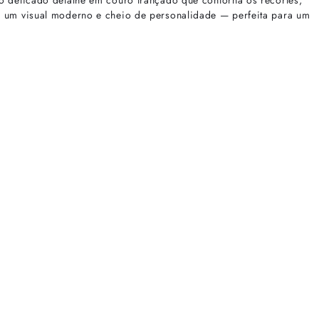
o delicado detalhe em couro trançado que contorna os recortes,
a um visual moderno e cheio de personalidade — perfeita para um