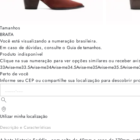
Tamanhos
BRA
ITA
Você está visualizando a numeração
brasileira
.
Em caso de dúvidas, consulte o
Guia de tamanhos
.
Produto indisponível
Clique na sua numeração para ver opções similares ou receber avi
33
Avise-me
33.5
Avise-me
34
Avise-me
34.5
Avise-me
35
Avise-me
35.5
Avise-me
Perto de você
Informe seu CEP ou compartilhe sua localização para descobrir pr
Utilizar minha localização
Descrição e Características