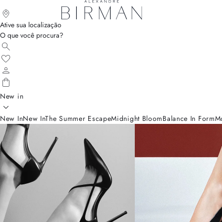
Ative sua localização
O que você procura?
New in
New In
New In
The Summer Escape
Midnight Bloom
Balance In Form
M