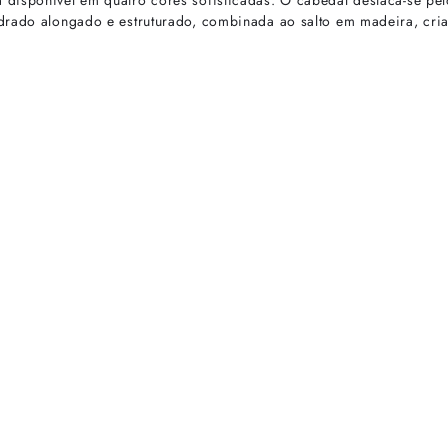
disponível em quatro cores sofisticadas. O cabedal destaca-se pel
adrado alongado e estruturado, combinada ao salto em madeira, cri
rtas especiais.