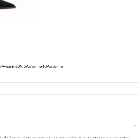
9
Avise-me
39.5
Avise-me
40
Avise-me