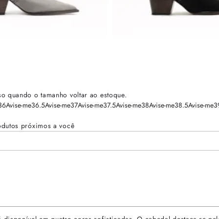
so quando o tamanho voltar ao estoque.
36
Avise-me
36.5
Avise-me
37
Avise-me
37.5
Avise-me
38
Avise-me
38.5
Avise-me
3
odutos próximos a você