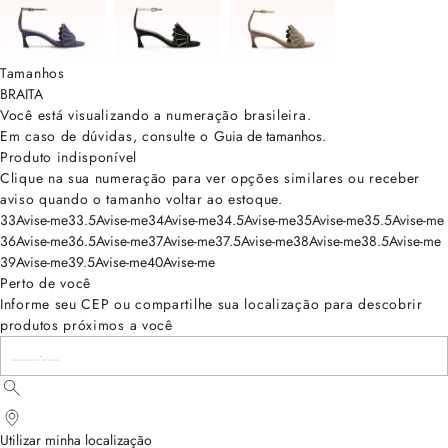
Tamanhos
BRA
ITA
Você está visualizando a numeração
brasileira
.
Em caso de dúvidas, consulte o
Guia de tamanhos
.
Produto indisponível
Clique na sua numeração para ver opções similares ou receber
aviso quando o tamanho voltar ao estoque.
33
Avise-me
33.5
Avise-me
34
Avise-me
34.5
Avise-me
35
Avise-me
35.5
Avise-me
36
Avise-me
36.5
Avise-me
37
Avise-me
37.5
Avise-me
38
Avise-me
38.5
Avise-me
39
Avise-me
39.5
Avise-me
40
Avise-me
Perto de você
Informe seu CEP ou compartilhe sua localização para descobrir
produtos próximos a você
Utilizar minha localização