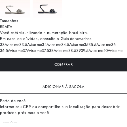
Tamanhos
BRA
ITA
Você está visualizando a numeração
brasileira
.
Em caso de dúvidas, consulte o
Guia de tamanhos
.
33
Avise-me
33.5
Avise-me
34
Avise-me
34.5
Avise-me
35
35.5
Avise-me
36
36.5
Avise-me
37
Avise-me
37.5
38
Avise-me
38.5
39
39.5
Avise-me
40
Avise-me
COMPRAR
ADICIONAR À SACOLA
Perto de você
Informe seu CEP ou compartilhe sua localização para descobrir
produtos próximos a você