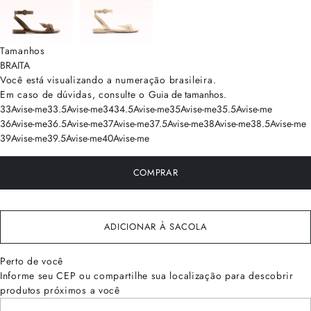
Tamanhos
BRA
ITA
Você está visualizando a numeração
brasileira
.
Em caso de dúvidas, consulte o
Guia de tamanhos
.
33
Avise-me
33.5
Avise-me
34
34.5
Avise-me
35
Avise-me
35.5
Avise-me
36
Avise-me
36.5
Avise-me
37
Avise-me
37.5
Avise-me
38
Avise-me
38.5
Avise-me
39
Avise-me
39.5
Avise-me
40
Avise-me
COMPRAR
ADICIONAR À SACOLA
Perto de você
Informe seu CEP ou compartilhe sua localização para descobrir
produtos próximos a você