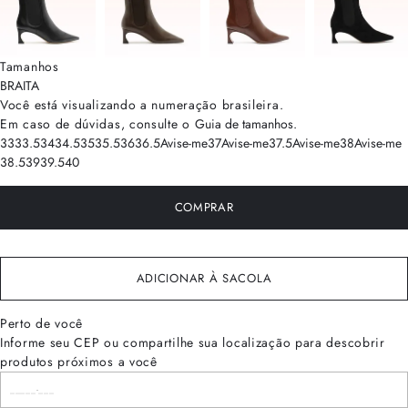
Tamanhos
BRA
ITA
Você está visualizando a numeração
brasileira
.
Em caso de dúvidas, consulte o
Guia de tamanhos
.
33
33.5
34
34.5
35
35.5
36
36.5
Avise-me
37
Avise-me
37.5
Avise-me
38
Avise-me
38.5
39
39.5
40
COMPRAR
ADICIONAR À SACOLA
Perto de você
Informe seu CEP ou compartilhe sua localização para descobrir
produtos próximos a você