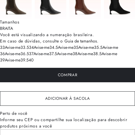
Tamanhos
BRA
ITA
Você está visualizando a numeração
brasileira
.
Em caso de dúvidas, consulte o
Guia de tamanhos
.
33
Avise-me
33.5
34
Avise-me
34.5
Avise-me
35
Avise-me
35.5
Avise-me
36
Avise-me
36.5
37
Avise-me
37.5
Avise-me
38
Avise-me
38.5
Avise-me
39
Avise-me
39.5
40
COMPRAR
ADICIONAR À SACOLA
Perto de você
Informe seu CEP ou compartilhe sua localização para descobrir
produtos próximos a você