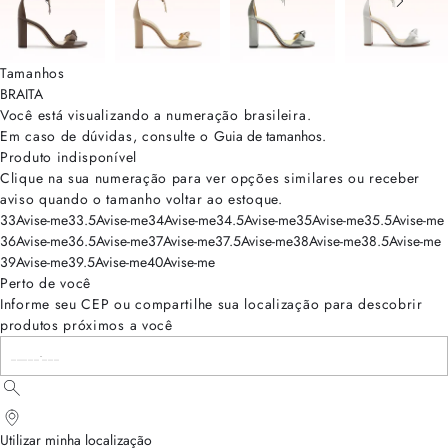
Tamanhos
BRA
ITA
Você está visualizando a numeração
brasileira
.
Em caso de dúvidas, consulte o
Guia de tamanhos
.
Produto indisponível
Clique na sua numeração para ver opções similares ou receber
aviso quando o tamanho voltar ao estoque.
33
Avise-me
33.5
Avise-me
34
Avise-me
34.5
Avise-me
35
Avise-me
35.5
Avise-me
36
Avise-me
36.5
Avise-me
37
Avise-me
37.5
Avise-me
38
Avise-me
38.5
Avise-me
39
Avise-me
39.5
Avise-me
40
Avise-me
Perto de você
Informe seu CEP ou compartilhe sua localização para descobrir
produtos próximos a você
Utilizar minha localização