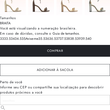
Tamanhos
BRA
ITA
Você está visualizando a numeração
brasileira
.
Em caso de dúvidas, consulte o
Guia de tamanhos
.
33
33.5
34
34.5
35
Avise-me
35.5
36
36.5
37
37.5
38
38.5
39
39.5
40
COMPRAR
ADICIONAR À SACOLA
Perto de você
Informe seu CEP ou compartilhe sua localização para descobrir
produtos próximos a você