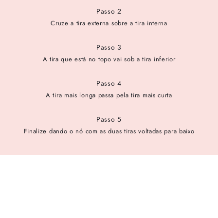
Passo 2
Cruze a tira externa sobre a tira interna
Passo 3
A tira que está no topo vai sob a tira inferior
Passo 4
A tira mais longa passa pela tira mais curta
Passo 5
Finalize dando o nó com as duas tiras voltadas para baixo
cadastre-se para receber as novidades de Alexandre Birman
Inscreva-se hoje e desbloqueie acesso prioritário a novidades e
ofertas especiais.