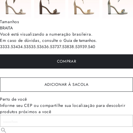
Tamanhos
BRA
ITA
Você está visualizando a numeração
brasileira
.
Em caso de dúvidas, consulte o
Guia de tamanhos
.
33
33.5
34
34.5
35
35.5
36
36.5
37
37.5
38
38.5
39
39.5
40
COMPRAR
ADICIONAR À SACOLA
Perto de você
Informe seu CEP ou compartilhe sua localização para descobrir
produtos próximos a você