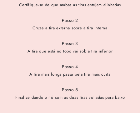
Certifique-se de que ambas as tiras estejam alinhadas
Passo 2
Cruze a tira externa sobre a tira interna
Passo 3
A tira que está no topo vai sob a tira inferior
Passo 4
A tira mais longa passa pela tira mais curta
Passo 5
Finalize dando o nó com as duas tiras voltadas para baixo
cadastre-se para receber as novidades de Alexandre Birman
Inscreva-se hoje e desbloqueie acesso prioritário a novidades e
ofertas especiais.