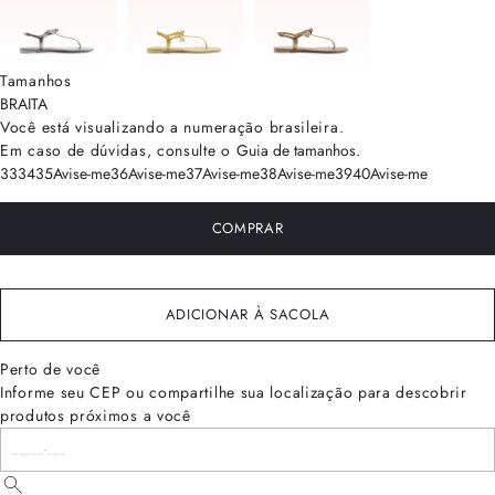
Tamanhos
BRA
ITA
Você está visualizando a numeração
brasileira
.
Em caso de dúvidas, consulte o
Guia de tamanhos
.
33
34
35
Avise-me
36
Avise-me
37
Avise-me
38
Avise-me
39
40
Avise-me
COMPRAR
ADICIONAR À SACOLA
Perto de você
Informe seu CEP ou compartilhe sua localização para descobrir
produtos próximos a você