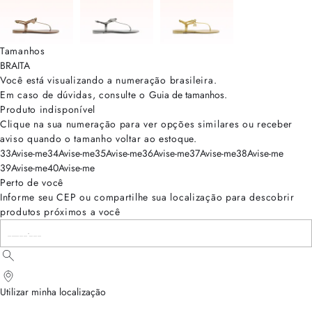
Tamanhos
BRA
ITA
Você está visualizando a numeração
brasileira
.
Em caso de dúvidas, consulte o
Guia de tamanhos
.
Produto indisponível
Clique na sua numeração para ver opções similares ou receber
aviso quando o tamanho voltar ao estoque.
33
Avise-me
34
Avise-me
35
Avise-me
36
Avise-me
37
Avise-me
38
Avise-me
39
Avise-me
40
Avise-me
Perto de você
Informe seu CEP ou compartilhe sua localização para descobrir
produtos próximos a você
Utilizar minha localização