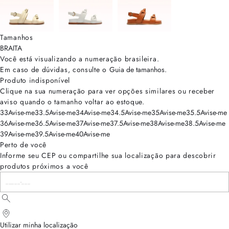
Tamanhos
BRA
ITA
Você está visualizando a numeração
brasileira
.
Em caso de dúvidas, consulte o
Guia de tamanhos
.
Produto indisponível
Clique na sua numeração para ver opções similares ou receber
aviso quando o tamanho voltar ao estoque.
33
Avise-me
33.5
Avise-me
34
Avise-me
34.5
Avise-me
35
Avise-me
35.5
Avise-me
36
Avise-me
36.5
Avise-me
37
Avise-me
37.5
Avise-me
38
Avise-me
38.5
Avise-me
39
Avise-me
39.5
Avise-me
40
Avise-me
Perto de você
Informe seu CEP ou compartilhe sua localização para descobrir
produtos próximos a você
Utilizar minha localização