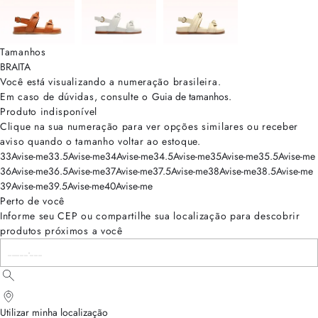
Tamanhos
BRA
ITA
Você está visualizando a numeração
brasileira
.
Em caso de dúvidas, consulte o
Guia de tamanhos
.
Produto indisponível
Clique na sua numeração para ver opções similares ou receber
aviso quando o tamanho voltar ao estoque.
33
Avise-me
33.5
Avise-me
34
Avise-me
34.5
Avise-me
35
Avise-me
35.5
Avise-me
36
Avise-me
36.5
Avise-me
37
Avise-me
37.5
Avise-me
38
Avise-me
38.5
Avise-me
39
Avise-me
39.5
Avise-me
40
Avise-me
Perto de você
Informe seu CEP ou compartilhe sua localização para descobrir
produtos próximos a você
Utilizar minha localização