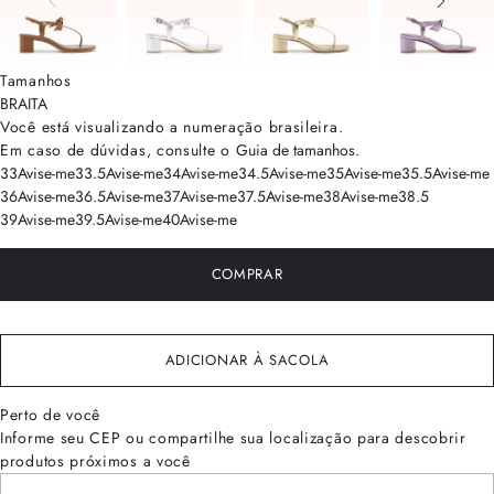
Tamanhos
BRA
ITA
Você está visualizando a numeração
brasileira
.
Em caso de dúvidas, consulte o
Guia de tamanhos
.
33
Avise-me
33.5
Avise-me
34
Avise-me
34.5
Avise-me
35
Avise-me
35.5
Avise-me
36
Avise-me
36.5
Avise-me
37
Avise-me
37.5
Avise-me
38
Avise-me
38.5
39
Avise-me
39.5
Avise-me
40
Avise-me
COMPRAR
ADICIONAR À SACOLA
Perto de você
Informe seu CEP ou compartilhe sua localização para descobrir
produtos próximos a você