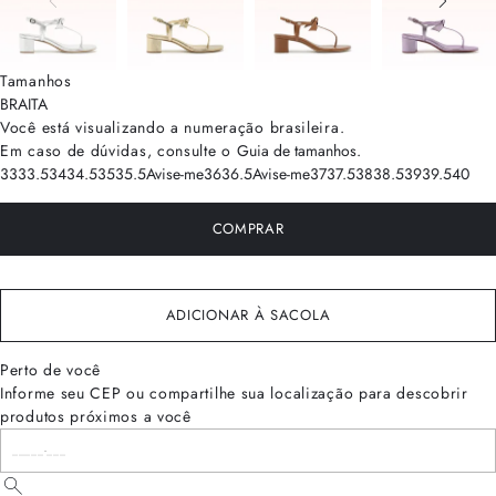
Tamanhos
BRA
ITA
Você está visualizando a numeração
brasileira
.
Em caso de dúvidas, consulte o
Guia de tamanhos
.
33
33.5
34
34.5
35
35.5
Avise-me
36
36.5
Avise-me
37
37.5
38
38.5
39
39.5
40
COMPRAR
ADICIONAR À SACOLA
Perto de você
Informe seu CEP ou compartilhe sua localização para descobrir
produtos próximos a você