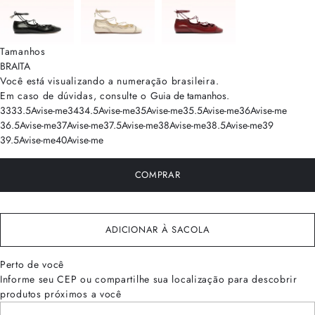
Tamanhos
BRA
ITA
Você está visualizando a numeração
brasileira
.
Em caso de dúvidas, consulte o
Guia de tamanhos
.
33
33.5
Avise-me
34
34.5
Avise-me
35
Avise-me
35.5
Avise-me
36
Avise-me
36.5
Avise-me
37
Avise-me
37.5
Avise-me
38
Avise-me
38.5
Avise-me
39
39.5
Avise-me
40
Avise-me
COMPRAR
ADICIONAR À SACOLA
Perto de você
Informe seu CEP ou compartilhe sua localização para descobrir
produtos próximos a você